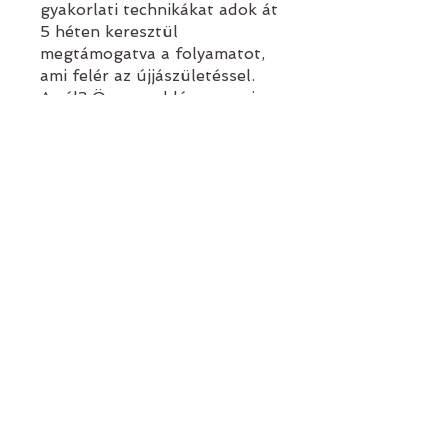
gyakorlati technikákat adok át
5 héten keresztül
megtámogatva a folyamatot,
ami felér az újjászületéssel.
A cél? Önmagad légy, ennyi
bőven elég.
5 hét 5 alkalom
vasárnaponként 18:00-20:00
Zoom, vissza
Die Teilnahme an diesem
Programm ist über die App
von Wix möglich.
App öffnen
Preis
€ 33,33