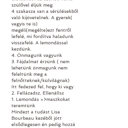
szülővel éljük meg.
4 szakasza van a sérülésekből
való kijövetelnek. A gyerek(
vagyis te is)
megéli(megélte)ezt fentről
lefelé, mi fordítva haladunk
visszafelé. A lemondással
kezdünk.
4. Önmagunk vagyunk
3. Fájdalmat érzünk ( nem
lehetünk önmagunk nem
feleltünk meg a
felnőtteknek/külvilágnak)
Itt fedezed fel, hogy ki vagy
2. Fellázadsz, Ellenállsz
1. Lemondás =>maszkokat
teremtünk
Mindezt a tudást Lisa
Bourbeau kezéből jött
elsődlegesen én pedig hozzá