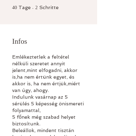
40 Tage
2 Schritte
Tage
Schritte
40
2
Infos
Emlékeztetlek a feltétel
nélküli szeretet annyit
jelent,mint elfogadni, akkor
is,ha nem értünk egyet, és
akkor is, ha nem értjük,miért
van úgy, ahogy.
Indulunk vasárnap az 5
sérülés 5 képesség önismereti
folyamattal,
5 főnek még szabad helyet
biztosítunk.
Beleállok, mindent tisztán