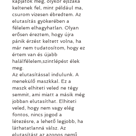
kapjatok meg, olykor éjszaka
keltenek fel, mint például ma,
csurom vizesen ébredtem. Az
elutasítás gyökerében a
félelem elhagyhatlan. Olyan
erősen éreztem, hogy újra
pánik érzést keltett volna, ha
már nem tudatosítom, hogy ez
értem van és újabb
halálfélelem,szintlépést élek
meg.
Az elutasítással indulunk. A
menekülő maszkkal. Ez a
maszk elhiteti veled ne tégy
semmit, ami miatt a másik még
jobban elutasíthat. Elhiteti
veled, hogy nem vagy elég
fontos, nincs jogod a
létezésre, a lehető legjobb, ha
láthatatlanná vàlsz. Az
elutasítást az azonos nemű