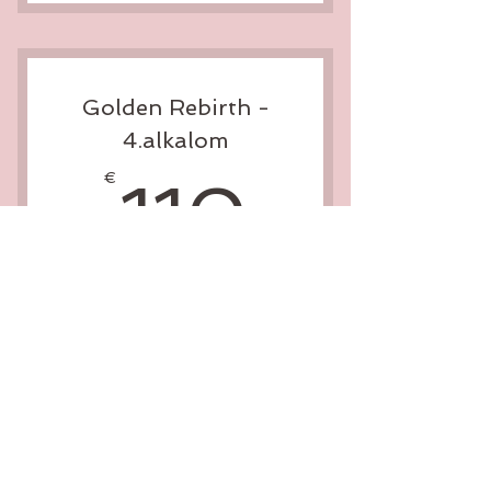
Golden Rebirth -
4.alkalom
110€
€
110
Gültig für 1 Monat
KAUFEN